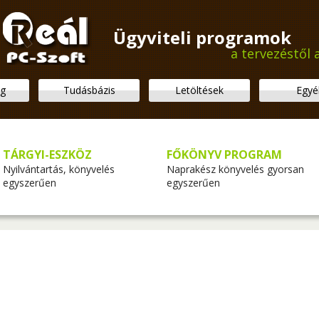
Ügyviteli programok
a tervezéstől 
ég
Tudásbázis
Letöltések
Egyé
TÁRGYI-ESZKÖZ
FŐKÖNYV PROGRAM
Nyilvántartás, könyvelés
Naprakész könyvelés gyorsan
egyszerűen
egyszerűen