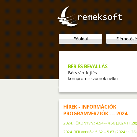
Főoldal
Elérhetős
BÉR ÉS BEVALLÁS
Bérszámfejtés
kompromisszumok nélkül
HÍREK - INFORMÁCIÓK
PROGRAMVERZIÓK --- 2024.
2024. FŐKÖNYV v.: 4.54 -- 4.56 (2024.11.28)
2024. BÉR verziók: 5.82 -- 5.87 (2024.11.28)