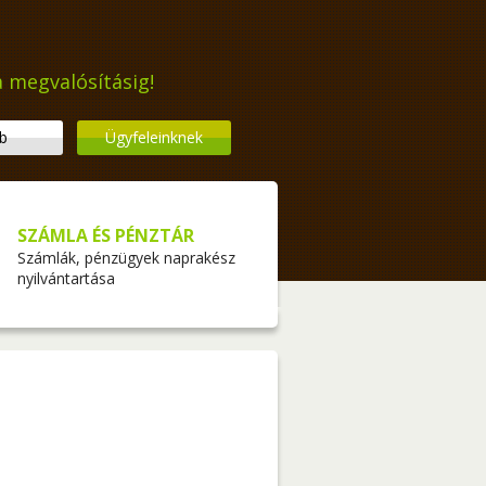
a megvalósításig!
b
Ügyfeleinknek
SZÁMLA ÉS PÉNZTÁR
Számlák, pénzügyek naprakész
nyilvántartása