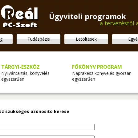
Ügyviteli programok
a tervezéstől 
ég
Tudásbázis
Letöltések
Egyé
TÁRGYI-ESZKÖZ
FŐKÖNYV PROGRAM
Nyilvántartás, könyvelés
Naprakész könyvelés gyorsan
egyszerűen
egyszerűen
oz szükséges azonosító kérése