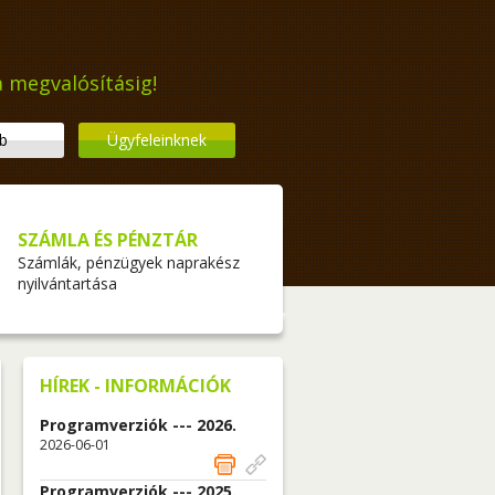
a megvalósításig!
b
Ügyfeleinknek
SZÁMLA ÉS PÉNZTÁR
Számlák, pénzügyek naprakész
nyilvántartása
HÍREK - INFORMÁCIÓK
Programverziók --- 2026.
2026-06-01
Programverziók --- 2025.