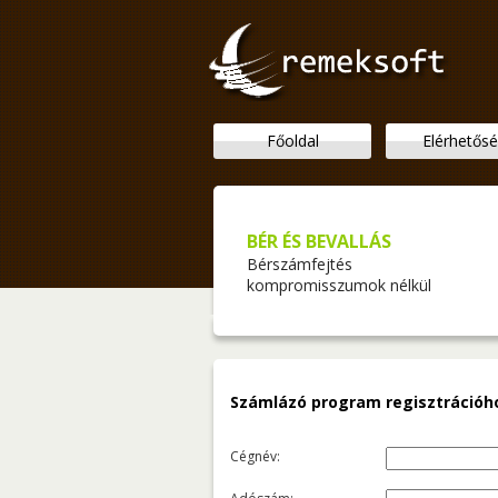
Főoldal
Elérhetős
BÉR ÉS BEVALLÁS
Bérszámfejtés
kompromisszumok nélkül
Számlázó program regisztrációh
Cégnév: